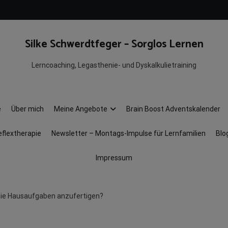
Silke Schwerdtfeger – Sorglos Lernen
Lerncoaching, Legasthenie- und Dyskalkulietraining
e
Über mich
Meine Angebote
Brain Boost Adventskalender
eflextherapie
Newsletter – Montags-Impulse für Lernfamilien
Blo
Impressum
 die Hausaufgaben anzufertigen?