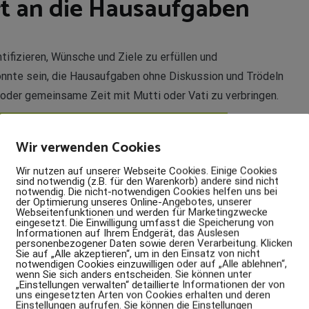
ert an die Hausaufgaben
ifizieren, Wünsche und Ziele zu erfüllen und
önnte sein, die Hausaufgaben ohne Diskussion und Trödeln
 oder gemeinsame Zeit mit Mutti oder Vati zu verbringen.
Wir verwenden Cookies
Wir nutzen auf unserer Webseite Cookies. Einige Cookies
sind notwendig (z.B. für den Warenkorb) andere sind nicht
notwendig. Die nicht-notwendigen Cookies helfen uns bei
der Optimierung unseres Online-Angebotes, unserer
Webseitenfunktionen und werden für Marketingzwecke
eingesetzt. Die Einwilligung umfasst die Speicherung von
Informationen auf Ihrem Endgerät, das Auslesen
personenbezogener Daten sowie deren Verarbeitung. Klicken
Sie auf „Alle akzeptieren“, um in den Einsatz von nicht
notwendigen Cookies einzuwilligen oder auf „Alle ablehnen“,
wenn Sie sich anders entscheiden. Sie können unter
„Einstellungen verwalten“ detaillierte Informationen der von
uns eingesetzten Arten von Cookies erhalten und deren
Einstellungen aufrufen. Sie können die Einstellungen