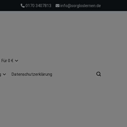
0170 3407813
info@sorgloslernen.de
Für 0 €
g
Datenschutzerklärung