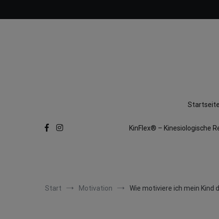
Zum
Inhalt
springen
Startseit
KinFlex® – Kinesiologische R
Start
Motivation
Wie motiviere ich mein Kind