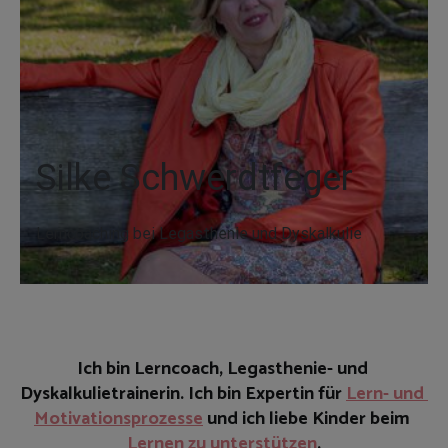
Silke Schwerdtfeger
Lerncoaching bei Legasthenie und Dyskalkulie
Ich bin Lerncoach, Legasthenie- und 
Dyskalkulietrainerin. Ich bin Expertin für 
Lern- und 
Motivationsprozesse
 und ich liebe Kinder beim 
Lernen zu unterstützen
.