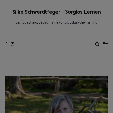
Zum
Inhalt
Silke Schwerdtfeger – Sorglos Lernen
springen
Lerncoaching, Legasthenie- und Dyskalkulietraining