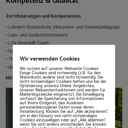
Kompetenz & Qualität
Zertifizierungen und Kompetenzen
• Lehramt Grundschule; Inklusions- und Sonderpädagogin
• Lern- und Gedächtnistrainerin
• Life Kinetik® Coach
• Systemischer Coach
Wir verwenden Cookies
• Therapiehundeteam Silke & Addi
• über 30 Jahre pädagogische Erfahrung
Wir nutzen auf unserer Webseite Cookies.
Einige Cookies sind notwendig (z.B. für den
Warenkorb) andere sind nicht notwendig. Die
Mit Hund und Herz: Lernen, das bewegt.
nicht-notwendigen Cookies helfen uns bei der
Optimierung unseres Online-Angebotes,
unserer Webseitenfunktionen und werden für
Marketingzwecke eingesetzt. Die Einwilligung
umfasst die Speicherung von Informationen
auf Ihrem Endgerät, das Auslesen
personenbezogener Daten sowie deren
Verarbeitung. Klicken Sie auf „Alle akzeptieren“,
um in den Einsatz von nicht notwendigen
Cookies einzuwilligen oder auf „Alle ablehnen“,
wenn Sie sich anders entscheiden. Sie können