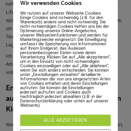
Wir verwenden Cookies
helfen, meine Schüler noch effektiver zu unterstützen.
Life Kinetik verbessert die geistige Fitness auf
Wir nutzen auf unserer Webseite Cookies.
Einige Cookies sind notwendig (z.B. für den
spielerische Weise und bietet eine innovative Methode,
Warenkorb) andere sind nicht notwendig. Die
nicht-notwendigen Cookies helfen uns bei der
um Konzentration, Koordination und Flexibilität zu
Optimierung unseres Online-Angebotes,
unserer Webseitenfunktionen und werden für
fördern – Fähigkeiten, die besonders für Schüler mit
Marketingzwecke eingesetzt. Die Einwilligung
umfasst die Speicherung von Informationen
Legasthenie und Dyskalkulie von großem Nutzen sind.
auf Ihrem Endgerät, das Auslesen
personenbezogener Daten sowie deren
Ich freue mich darauf, dieses neue Wissen in meiner
Verarbeitung. Klicken Sie auf „Alle akzeptieren“,
um in den Einsatz von nicht notwendigen
Arbeit einzusetzen und meinen Schülern zu helfen, ihr
Cookies einzuwilligen oder auf „Alle ablehnen“,
wenn Sie sich anders entscheiden. Sie können
volles Potenzial zu entfalten.
unter „Einstellungen verwalten“ detaillierte
Informationen der von uns eingesetzten Arten
von Cookies erhalten und deren Einstellungen
Entdecke die Kraft des
aufrufen. Sie können die Einstellungen
jederzeit aufrufen und Cookies auch
außerschulischen Lernens für dein
nachträglich jederzeit abwählen (z.B. in der
Datenschutzerklärung oder unten auf unserer
Webseite).
Kind
ALLE AKZEPTIEREN
Wenn du ein Kind mit Legasthenie oder Dyskalkulie hast,