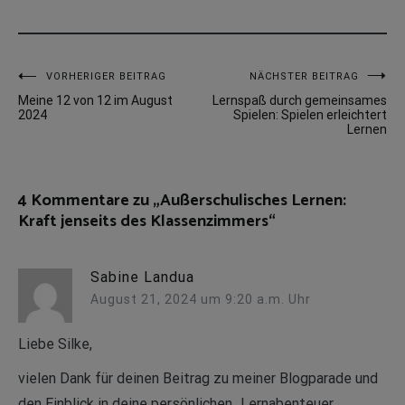
Beitragsnavigation
VORHERIGER BEITRAG
NÄCHSTER BEITRAG
Meine 12 von 12 im August
Lernspaß durch gemeinsames
2024
Spielen: Spielen erleichtert
Lernen
4 Kommentare zu „
Außerschulisches Lernen:
Kraft jenseits des Klassenzimmers
“
Sabine Landua
August 21, 2024 um 9:20 a.m. Uhr
Liebe Silke,
vielen Dank für deinen Beitrag zu meiner Blogparade und
den Einblick in deine persönlichen „Lernabenteuer