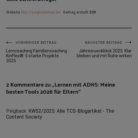
Website
http://sorgloslernen.de
Beitrag erstellt
239
Beitragsnavigation
VORHERIGER BEITRAG
NÄCHSTER BEITRAG
Lerncoaching Familiencoaching
Jahresrueckblick 2025: Klar
KinFlex®: 5 starke Projekte
bleiben und mit Ruhe wirken
2025
2 Kommentare zu „
Lernen mit ADHS: Meine
besten Tools 2026 für Eltern
“
Pingback:
KW52/2025: Alle TCS-Blogartikel - The
Content Society