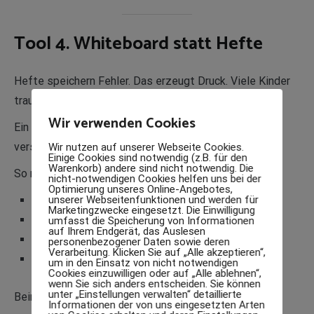
Tool 4. Whiteboard statt Hefte
Hefte speichern Fehler. Das erzeugt Druck. Viele Kinder
trauen sich weniger.
Wir verwenden Cookies
Ein Whiteboard verändert das Lerngefühl. Fehler
verschwinden. Neues Ausprobieren fällt leichter.
Wir nutzen auf unserer Webseite Cookies.
Einige Cookies sind notwendig (z.B. für den
Warenkorb) andere sind nicht notwendig. Die
So nutzt du es:
nicht-notwendigen Cookies helfen uns bei der
Optimierung unseres Online-Angebotes,
unserer Webseitenfunktionen und werden für
Rechenwege groß aufschreiben.
Marketingzwecke eingesetzt. Die Einwilligung
Wörter sortieren.
umfasst die Speicherung von Informationen
auf Ihrem Endgerät, das Auslesen
Lernziele notieren.
personenbezogener Daten sowie deren
Verarbeitung. Klicken Sie auf „Alle akzeptieren“,
Aufgaben gemeinsam zerlegen.
um in den Einsatz von nicht notwendigen
Cookies einzuwilligen oder auf „Alle ablehnen“,
wenn Sie sich anders entscheiden. Sie können
unter „Einstellungen verwalten“ detaillierte
Beim Lernen mit ADHS gilt:
Informationen der von uns eingesetzten Arten