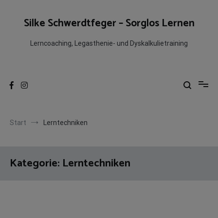
Zum
Inhalt
Silke Schwerdtfeger – Sorglos Lernen
springen
Lerncoaching, Legasthenie- und Dyskalkulietraining
Start
Lerntechniken
Kategorie:
Lerntechniken