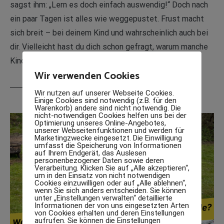
sagst ihm: „Lern es doch einfach auswendig!“ Doch nach
ein paar Tagen ist alles wie weggepustet. Frust macht
sich breit – bei deinem Kind und wahrscheinlich auch bei
dir. Vielleicht hast du dich schon gefragt, warum manche
Kinder […]
Wir verwenden Cookies
WEITERLESEN
Wir nutzen auf unserer Webseite Cookies.
Einige Cookies sind notwendig (z.B. für den
Warenkorb) andere sind nicht notwendig. Die
nicht-notwendigen Cookies helfen uns bei der
Optimierung unseres Online-Angebotes,
unserer Webseitenfunktionen und werden für
Marketingzwecke eingesetzt. Die Einwilligung
umfasst die Speicherung von Informationen
auf Ihrem Endgerät, das Auslesen
personenbezogener Daten sowie deren
Verarbeitung. Klicken Sie auf „Alle akzeptieren“,
um in den Einsatz von nicht notwendigen
Cookies einzuwilligen oder auf „Alle ablehnen“,
wenn Sie sich anders entscheiden. Sie können
unter „Einstellungen verwalten“ detaillierte
Informationen der von uns eingesetzten Arten
von Cookies erhalten und deren Einstellungen
aufrufen. Sie können die Einstellungen