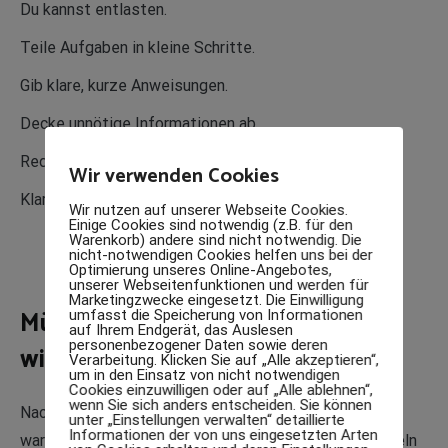
Du kannst entlasten.
Teile Aufgaben in kleine Schritte.
Gib klare, kurze Anweisungen.
Decke unnötige Informationen ab.
Reduziere Sprache.
Wir verwenden Cookies
Klarheit bringt Ruhe.
Wir nutzen auf unserer Webseite Cookies.
Einige Cookies sind notwendig (z.B. für den
Warenkorb) andere sind nicht notwendig. Die
Tipps für entspanntes Lernen
nicht-notwendigen Cookies helfen uns bei der
Optimierung unseres Online-Angebotes,
unserer Webseitenfunktionen und werden für
Marketingzwecke eingesetzt. Die Einwilligung
Müdigkeit und Reizüberflutung
umfasst die Speicherung von Informationen
auf Ihrem Endgerät, das Auslesen
personenbezogener Daten sowie deren
wirken stärker als gedacht
Verarbeitung. Klicken Sie auf „Alle akzeptieren“,
um in den Einsatz von nicht notwendigen
Cookies einzuwilligen oder auf „Alle ablehnen“,
wenn Sie sich anders entscheiden. Sie können
Nach der Schule sind viele Kinder erschöpft. Der Kopf
unter „Einstellungen verwalten“ detaillierte
Informationen der von uns eingesetzten Arten
war stundenlang aktiv. Der Körper saß still. Lärm, Regeln