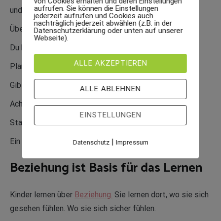
von Cookies erhalten und deren Einstellungen
aufrufen. Sie können die Einstellungen
und Erwartungen wirken nach.
jederzeit aufrufen und Cookies auch
nachträglich jederzeit abwählen (z.B. in der
Üben direkt nach der Schule bringt oft wenig.
Datenschutzerklärung oder unten auf unserer
Webseite).
Du kannst den Zeitpunkt verändern.
ALLE AKZEPTIEREN
Plane erst Bewegung.
Gib Zeit zum Abschalten.
ALLE ABLEHNEN
Achte auf Essen und Trinken.
EINSTELLUNGEN
Starte Lernen erst bei sichtbarer Ruhe.
Ein ausgeruhtes Kind lernt leichter.
|
Datenschutz
Impressum
Beziehung ist Basis für das Lernen
Kinder lernen über
Beziehung.
Sie lernen dort, wo sie sich
gesehen fühlen. Wo sie sich sicher fühlen.