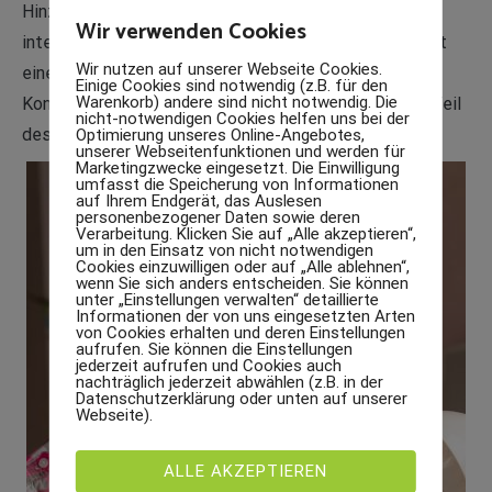
Hinzu kommt: Die Übungen sind leicht in den Alltag
Wir verwenden Cookies
integrierbar. Du kannst sie zu Hause nachmachen – mit
Wir nutzen auf unserer Webseite Cookies.
einem Ball, einem Würfel, ein paar Post-its. So wird
Einige Cookies sind notwendig (z.B. für den
Warenkorb) andere sind nicht notwendig. Die
Konzentration kein isoliertes Training mehr, sondern Teil
nicht-notwendigen Cookies helfen uns bei der
des Alltags.
Optimierung unseres Online-Angebotes,
unserer Webseitenfunktionen und werden für
Marketingzwecke eingesetzt. Die Einwilligung
umfasst die Speicherung von Informationen
auf Ihrem Endgerät, das Auslesen
personenbezogener Daten sowie deren
Verarbeitung. Klicken Sie auf „Alle akzeptieren“,
um in den Einsatz von nicht notwendigen
Cookies einzuwilligen oder auf „Alle ablehnen“,
wenn Sie sich anders entscheiden. Sie können
unter „Einstellungen verwalten“ detaillierte
Informationen der von uns eingesetzten Arten
von Cookies erhalten und deren Einstellungen
aufrufen. Sie können die Einstellungen
jederzeit aufrufen und Cookies auch
nachträglich jederzeit abwählen (z.B. in der
Datenschutzerklärung oder unten auf unserer
Webseite).
ALLE AKZEPTIEREN