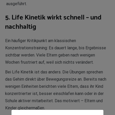
ausgeführt.
5. Life Kinetik wirkt schnell – und
nachhaltig
Ein häufiger Kritikpunkt am klassischen
Konzentrationstraining: Es dauert lange, bis Ergebnisse
sichtbar werden. Viele Eltern geben nach wenigen
Wochen frustriert auf, weil sich nichts verändert.
Bei Life Kinetik ist das anders. Die Übungen sprechen
das Gehirn direkt über Bewegungsreize an. Bereits nach
wenigen Einheiten berichten viele Eltern, dass ihr Kind
konzentrierter ist, besser einschlafen kann oder in der
Schule aktiver mitarbeitet. Das motiviert – Eltern und
Kinder gleichermaßen.