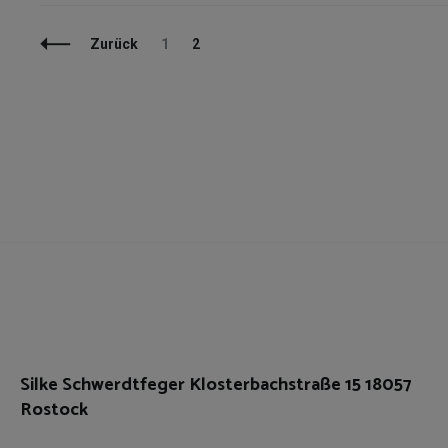
Beitragsnavigation
Seite
Seite
Zurück
1
2
Silke Schwerdtfeger Klosterbachstraße 15 18057
Rostock