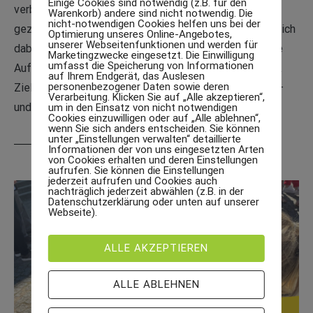
Einige Cookies sind notwendig (z.B. für den
verbindet. Es wurde entwickelt, um das Gehirn durch
Warenkorb) andere sind nicht notwendig. Die
nicht-notwendigen Cookies helfen uns bei der
gezielte Reize weiterzuentwickeln. Kinder bewegen sich
Optimierung unseres Online-Angebotes,
unserer Webseitenfunktionen und werden für
dabei aktiv und lösen gleichzeitig kleine Aufgaben, die
Marketingzwecke eingesetzt. Die Einwilligung
umfasst die Speicherung von Informationen
Aufmerksamkeit, Koordination und Kreativität fördern.
auf Ihrem Endgerät, das Auslesen
personenbezogener Daten sowie deren
Ziel ist es, neue Verbindungen im Gehirn zu schaffen –
Verarbeitung. Klicken Sie auf „Alle akzeptieren“,
und […]
um in den Einsatz von nicht notwendigen
Cookies einzuwilligen oder auf „Alle ablehnen“,
wenn Sie sich anders entscheiden. Sie können
unter „Einstellungen verwalten“ detaillierte
WEITERLESEN
Informationen der von uns eingesetzten Arten
von Cookies erhalten und deren Einstellungen
aufrufen. Sie können die Einstellungen
jederzeit aufrufen und Cookies auch
nachträglich jederzeit abwählen (z.B. in der
Datenschutzerklärung oder unten auf unserer
Webseite).
ALLE AKZEPTIEREN
ALLE ABLEHNEN