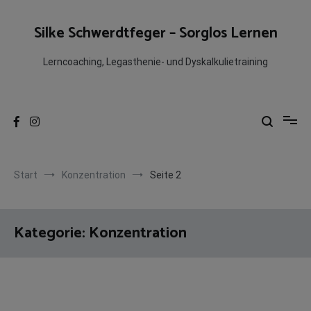
Zum
Inhalt
Silke Schwerdtfeger – Sorglos Lernen
springen
Lerncoaching, Legasthenie- und Dyskalkulietraining
Start
Konzentration
Seite 2
Kategorie:
Konzentration