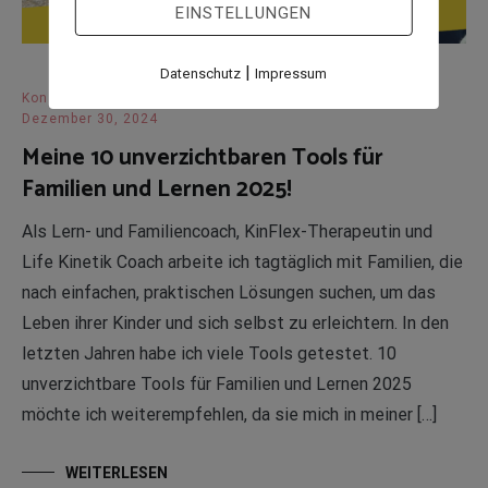
EINSTELLUNGEN
|
Datenschutz
Impressum
Konzentration
,
Legasthenie
,
Lerncoaching
Dezember 30, 2024
Meine 10 unverzichtbaren Tools für
Familien und Lernen 2025!
Als Lern- und Familiencoach, KinFlex-Therapeutin und
Life Kinetik Coach arbeite ich tagtäglich mit Familien, die
nach einfachen, praktischen Lösungen suchen, um das
Leben ihrer Kinder und sich selbst zu erleichtern. In den
letzten Jahren habe ich viele Tools getestet. 10
unverzichtbare Tools für Familien und Lernen 2025
möchte ich weiterempfehlen, da sie mich in meiner […]
WEITERLESEN