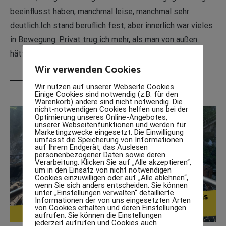
beeinflusst haben, manchmal leise, manchmal sehr
deutlich.Ich stand beruflich fest, aber innerlich war vieles
in Bewegung. Privat trug ich mehr, als man von außen
hätte sehen können. Als Schulleiterin wusse […]
Wir verwenden Cookies
WEITERLESEN
Wir nutzen auf unserer Webseite Cookies.
Einige Cookies sind notwendig (z.B. für den
Warenkorb) andere sind nicht notwendig. Die
nicht-notwendigen Cookies helfen uns bei der
Optimierung unseres Online-Angebotes,
unserer Webseitenfunktionen und werden für
Marketingzwecke eingesetzt. Die Einwilligung
umfasst die Speicherung von Informationen
auf Ihrem Endgerät, das Auslesen
personenbezogener Daten sowie deren
Verarbeitung. Klicken Sie auf „Alle akzeptieren“,
um in den Einsatz von nicht notwendigen
Cookies einzuwilligen oder auf „Alle ablehnen“,
wenn Sie sich anders entscheiden. Sie können
unter „Einstellungen verwalten“ detaillierte
Informationen der von uns eingesetzten Arten
von Cookies erhalten und deren Einstellungen
aufrufen. Sie können die Einstellungen
jederzeit aufrufen und Cookies auch