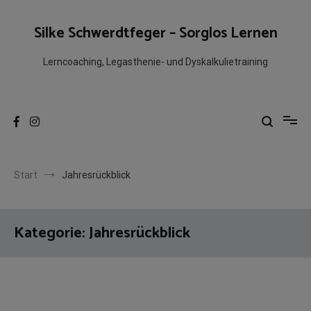
Zum
Inhalt
Silke Schwerdtfeger – Sorglos Lernen
springen
Lerncoaching, Legasthenie- und Dyskalkulietraining
Start
Jahresrückblick
Kategorie:
Jahresrückblick