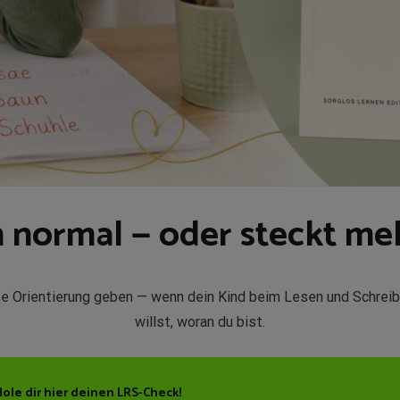
h normal — oder steckt me
erste Orientierung geben — wenn dein Kind beim Lesen und Schrei
willst, woran du bist.
Hole dir hier deinen LRS-Check!