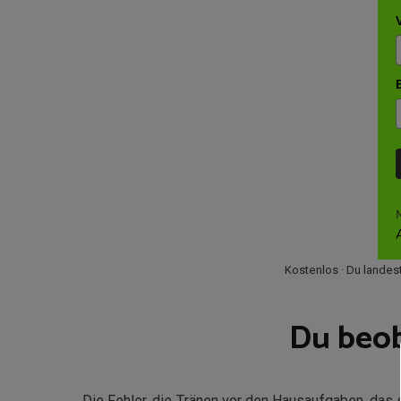
A
Kostenlos · Du landes
Du beob
Die Fehler, die Tränen vor den Hausaufgaben, das