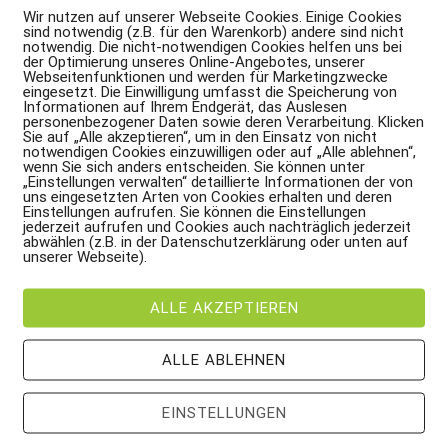
Wir nutzen auf unserer Webseite Cookies. Einige Cookies
sind notwendig (z.B. für den Warenkorb) andere sind nicht
notwendig. Die nicht-notwendigen Cookies helfen uns bei
der Optimierung unseres Online-Angebotes, unserer
Webseitenfunktionen und werden für Marketingzwecke
eingesetzt. Die Einwilligung umfasst die Speicherung von
Informationen auf Ihrem Endgerät, das Auslesen
personenbezogener Daten sowie deren Verarbeitung. Klicken
Sie auf „Alle akzeptieren“, um in den Einsatz von nicht
notwendigen Cookies einzuwilligen oder auf „Alle ablehnen“,
wenn Sie sich anders entscheiden. Sie können unter
uten selbst ausfüllen kannst — ohne Fachwissen
„Einstellungen verwalten“ detaillierte Informationen der von
uns eingesetzten Arten von Cookies erhalten und deren
), die dir sofort zeigt, ob Handlungsbedarf besteht
Einstellungen aufrufen. Sie können die Einstellungen
jederzeit aufrufen und Cookies auch nachträglich jederzeit
t tun kannst, egal welche Farbe du hast
abwählen (z.B. in der Datenschutzerklärung oder unten auf
unserer Webseite).
ndlich einen Ausgangspunkt zu haben
ALLE AKZEPTIEREN
l oder Downloadanzahl nachpflegen.
ALLE ABLEHNEN
EINSTELLUNGEN