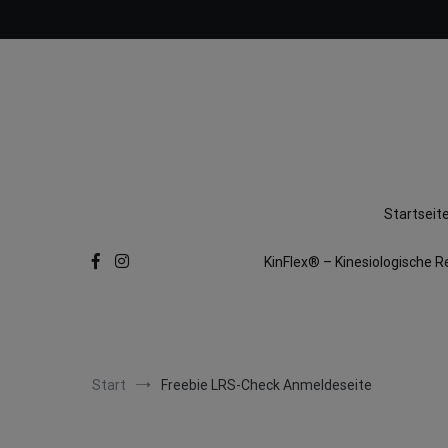
Zum
Inhalt
springen
Startseit
KinFlex® – Kinesiologische R
Start
Freebie LRS-Check Anmeldeseite