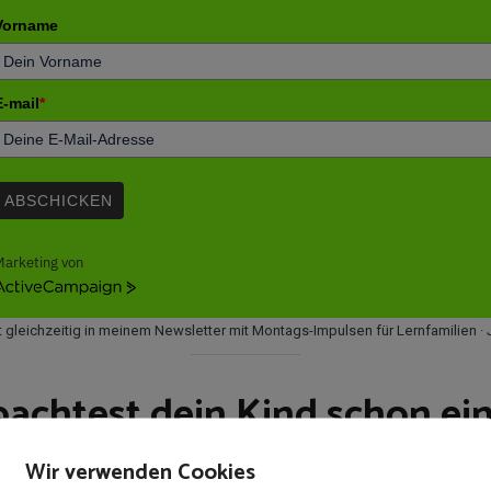
Vorname
E-mail
*
ABSCHICKEN
Marketing von
ctiveCampaign
t gleichzeitig in meinem Newsletter mit Montags-Impulsen für Lernfamilien · 
achtest dein Kind schon ein
Wir verwenden Cookies
 stockende Lesen. Aber ist das wirklich LRS — oder entwickelt