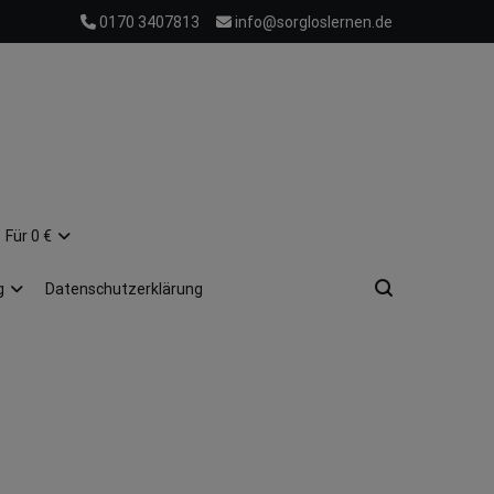
0170 3407813
info@sorgloslernen.de
Für 0 €
g
Datenschutzerklärung