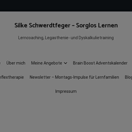
Silke Schwerdtfeger – Sorglos Lernen
Lerncoaching, Legasthenie- und Dyskalkulietraining
e
Über mich
Meine Angebote
Brain Boost Adventskalender
eflextherapie
Newsletter – Montags-Impulse für Lernfamilien
Blo
Impressum