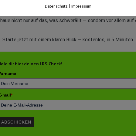
|
Datenschutz
Impressum
lietrainerin und KinFlex® Therapeutin. Seit über 30 Jahren begle
aue nicht nur auf das, was schwerällt — sondern vor allem auf 
Starte jetzt mit einem klaren Blick — kostenlos, in 5 Minuten.
Hole dir hier deinen LRS-Check!
Vorname
E-mail
*
ABSCHICKEN